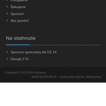
Fotogaléria
Ďakujeme
Sponzori
Ako pomôcť
Na
stiahnutie
Sponzori sprievodny list OZ 14
Darujte 2 %
Copyright © 2015 Orin Panacea
WEBCENTRUM.SK
-
Tvorba web stránok
,
Webhosting